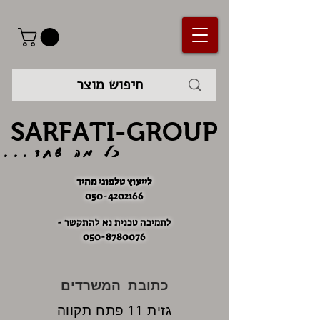
SARFATI-GROUP
כל מה שחד...
לייעוץ טלפוני מהיר
050-4202166
לתמיכה טכנית נא להתקשר -
050-8780076
כתובת המשרדים
גזית 11 פתח תקווה