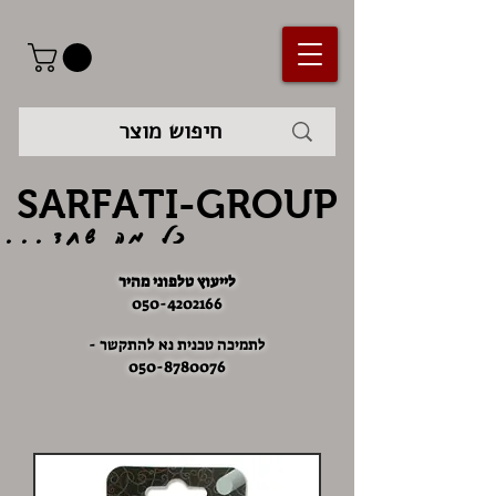
SARFATI-GROUP
כל מה שחד...
לייעוץ טלפוני מהיר
050-4202166
לתמיכה טכנית נא להתקשר -
050-8780076