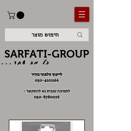
SARFATI-GROUP
כל מה שחד...
לייעוץ טלפוני מהיר
050-4202166
לתמיכה טכנית נא להתקשר -
050-8780076