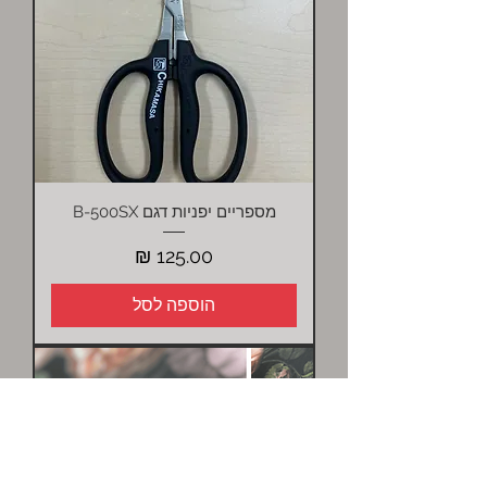
מספריים יפניות דגם B-500SX
מחיר
הוספה לסל