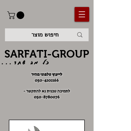
SARFATI-GROUP
כל מה שחד...
לייעוץ טלפוני מהיר
050-4202166
לתמיכה טכנית נא להתקשר -
050-8780076