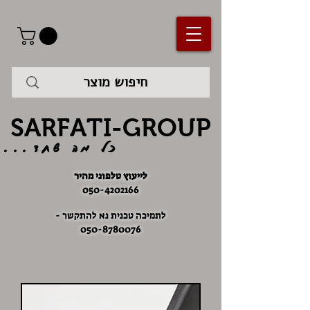
SARFATI-GROUP
כל מה שחד...
לייעוץ טלפוני מהיר
050-4202166
לתמיכה טכנית נא להתקשר -
050-8780076