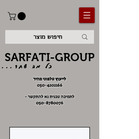
SARFATI-GROUP
כל מה שחד...
לייעוץ טלפוני מהיר
050-4202166
לתמיכה טכנית נא להתקשר -
050-8780076