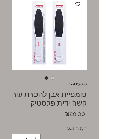
SKU: 3020
פומפיית אבן להסרת עור
קשה ידית פלסטיק
Price
₪20.00
Quantity
*