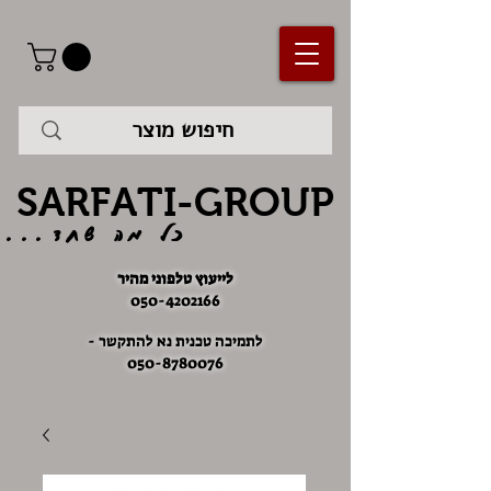
SARFATI-GROUP
כל מה שחד...
לייעוץ טלפוני מהיר
050-4202166
לתמיכה טכנית נא להתקשר -
050-8780076