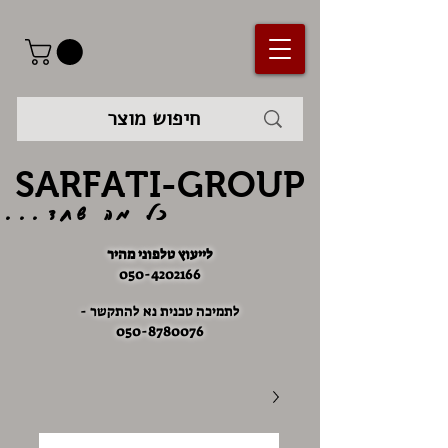
SARFATI-GROUP
כל מה שחד...
לייעוץ טלפוני מהיר
050-4202166
לתמיכה טכנית נא להתקשר -
050-8780076