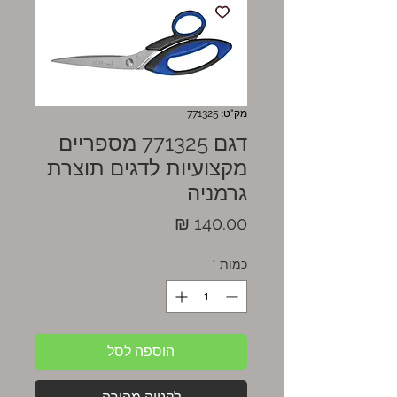
מק"ט: 771325
דגם 771325 מספריים
מקצועיות לדגים תוצרת
גרמניה
מחיר
כמות
*
הוספה לסל