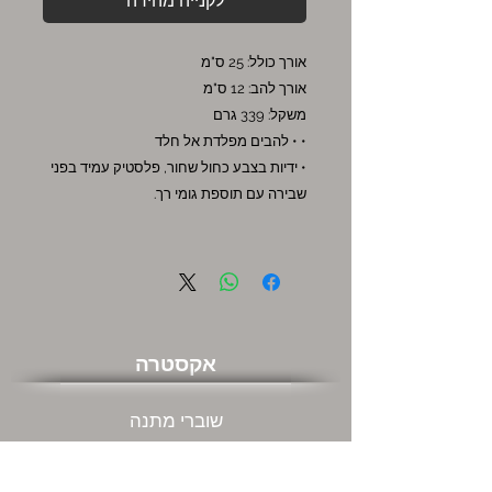
לקנייה מהירה
אורך כולל: 25 ס"מ
אורך להב: 12 ס"מ
משקל: 339 גרם
• • להבים מפלדת אל חלד
• ידיות בצבע כחול שחור, פלסטיק עמיד בפני
שבירה עם תוספת גומי רך.
אקסטרה
שוברי מתנה
מבצעים חמים