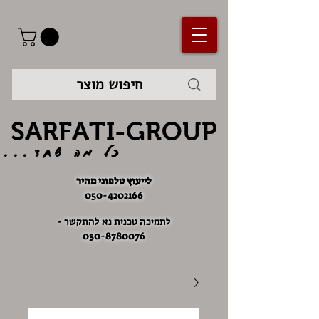
SARFATI-GROUP
כל מה שחד...
לייעוץ טלפוני מהיר
050-4202166
לתמיכה טכנית נא להתקשר -
050-8780076