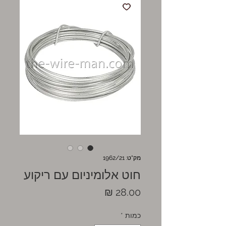
מק"ט: 1962/21
חוט אלומיניום עם ריקוע
מחיר
כמות
*