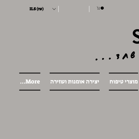
ILS (₪)
שחד...
מוצרי טיפוח
יצירה אומנות ושזירה
More...