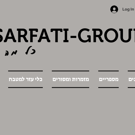
Log In
SARFATI-GROU
כל מה 
ים
מספריים
מזמרות ומסורים
כלי עזר למטבח