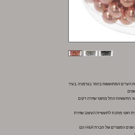
ולה תוצרת חברת H&R מהעיר iserlohn אחת הערים המתועשות ביותר בגרמניה .בעיר
נים.
גי התעשיות החל מחוטי שזירה דקים
יצרנית חוטי מתכת לתעשיית העיצוב שזירת
כיאה לחברה המייצרת בגרמניה ובעלת מסורת ארוכת שנים המוצרים של חברת H&R הם