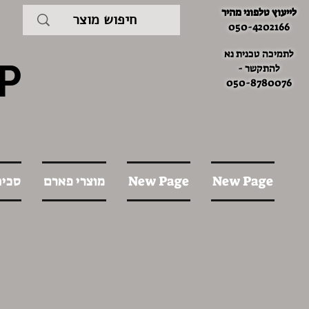
לייעוץ טלפוני מהיר
050-4202166
לתמיכה טכנית נא
P
להתקשר -
050-8780076
New Page
New Page
מוצרי פארם
סכינ