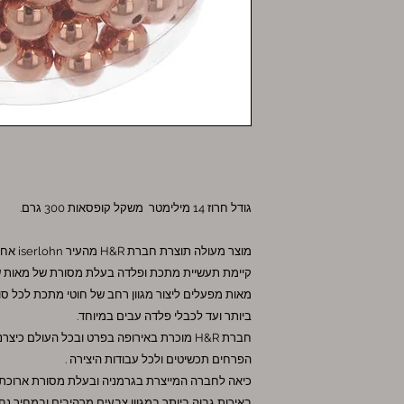
גודל חרוז 14 מילימטר משקל קופסאות 300 גרם.
מוצר מע
קיימת תעשיית מתכת ופלדה בעלת מסורת של מאות ש
מאות מפעלים ליצור מגוון רחב של חוטי מתכת לכל סו
ביותר ועד לכבלי פלדה עבים במיוחד.
חברת H&R מוכרת באירופה בפרט ובכל העולם כ
הפרחים תכשיטים ולכל עבודות היצירה .
באיכות גבוה ביותר במגוון צבעים מרהיבים ובמחיר נח.