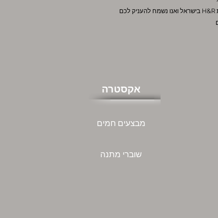
חברת sarfati group היא הנציגה הבלעדית של חברת H&R בישראל ואנו נשמח להעניק לכם
אקסטרה
מבצעים חמים
שוברי מתנה