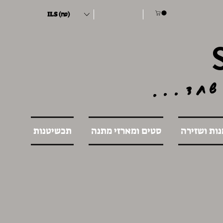
ILS (₪)
שחד...
נות ושזירה
סטים ומארזי מתנה
תכשיטנות