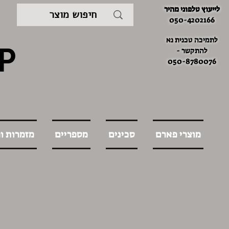
לייעוץ טלפוני מהיר
050-4202166
לתמיכה טכנית נא
P
להתקשר -
050-8780076
מוצרי פארם
סכינים
מספריים
מזמרות ו