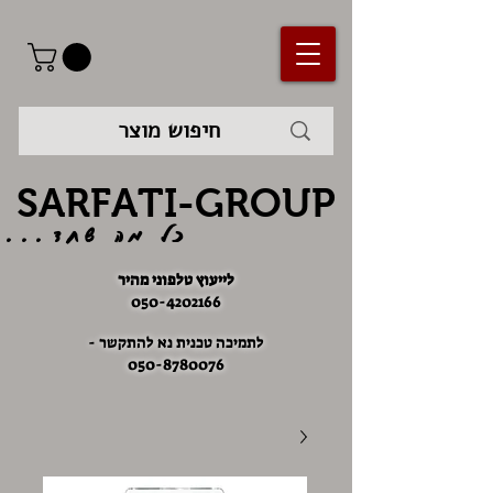
SARFATI-GROUP
כל מה שחד...
לייעוץ טלפוני מהיר
050-4202166
לתמיכה טכנית נא להתקשר -
050-8780076