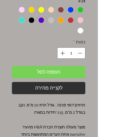
צבע
*
כמות
*
הוספה לסל
לקנייה מהירה
חרוזים דמוי פנינה , גודל חרוז 10 מ"מ, נקב
בגודל 2 מ"מ, 115 יחידות במארז.
מוצר מעולה תוצרת חברת H&R מהעיר
iserlohn אחת הערים המתועשות ביותר