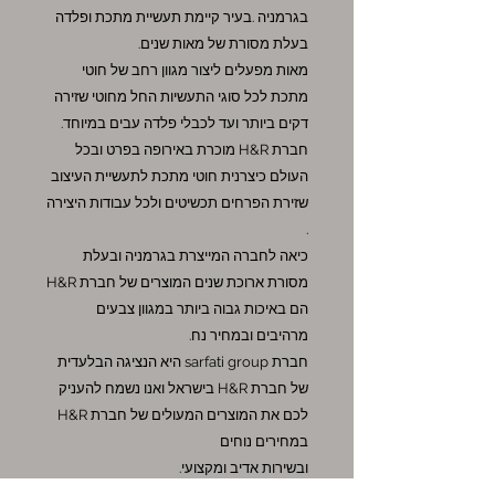
בגרמניה .בעיר קיימת תעשיית מתכת ופלדה
בעלת מסורת של מאות שנים.
מאות מפעלים ליצור מגוון רחב של חוטי
מתכת לכל סוגי התעשיות החל מחוטי שזירה
דקים ביותר ועד לכבלי פלדה עבים במיוחד.
חברת H&R מוכרת באירופה בפרט ובכל
העולם כיצרנית חוטי מתכת לתעשיית העיצוב
שזירת הפרחים תכשיטים ולכל עבודות היצירה
.
כיאה לחברה המייצרת בגרמניה ובעלת
מסורת ארוכת שנים המוצרים של חברת H&R
הם באיכות גבוה ביותר במגוון צבעים
מרהיבים ובמחיר נח.
חברת sarfati group היא הנציגה הבלעדית
של חברת H&R בישראל ואנו נשמח להעניק
לכם את המוצרים המעולים של חברת H&R
במחירים נוחים
ובשירות אדיב ומקצועי.