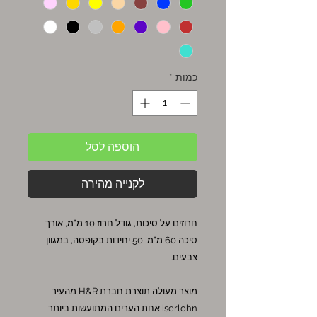
כמות
*
הוספה לסל
לקנייה מהירה
חרוזים על סיכות, גודל חרוז 10 מ"מ, אורך
סיכה 60 מ"מ, 50 יחידות בקופסה, במגוון
צבעים.
מוצר מעולה תוצרת חברת H&R מהעיר
iserlohn אחת הערים המתועשות ביותר