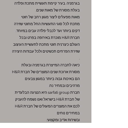
בגרמניה .בעיר קיימת תעשיית מתכת ופלדה
בעלת מסורת של מאות שנים.
מאות מפעלים ליצור מגוון רחב של חוטי
מתכת לכל סוגי התעשיות החל מחוטי שזירה
דקים ביותר ועד לכבלי פלדה עבים במיוחד.
חברת H&R מוכרת באירופה בפרט ובכל
העולם כיצרנית חוטי מתכת לתעשיית העיצוב
שזירת הפרחים תכשיטים ולכל עבודות היצירה
.
כיאה לחברה המייצרת בגרמניה ובעלת
מסורת ארוכת שנים המוצרים של חברת H&R
הם באיכות גבוה ביותר במגוון צבעים
מרהיבים ובמחיר נח.
חברת sarfati group היא הנציגה הבלעדית
של חברת H&R בישראל ואנו נשמח להעניק
לכם את המוצרים המעולים של חברת H&R
במחירים נוחים
ובשירות אדיב ומקצועי.