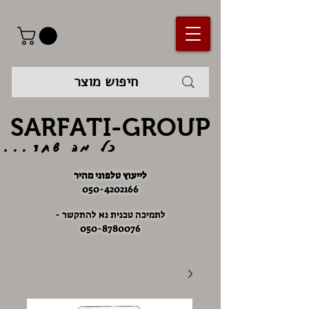
SARFATI-GROUP
כל מה שחד...
לייעוץ טלפוני מהיר
050-4202166
לתמיכה טכנית נא להתקשר -
050-8780076