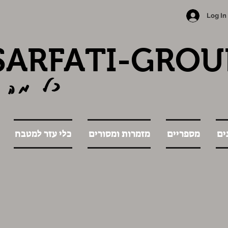
Log In
SARFATI-GROU
כל מה 
ים
מספריים
מזמרות ומסורים
כלי עזר למטבח