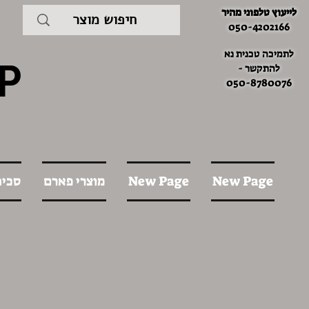
לייעוץ טלפוני מהיר
050-4202166
לתמיכה טכנית נא
P
להתקשר -
050-8780076
New Page
New Page
מוצרי פארם
סכינ