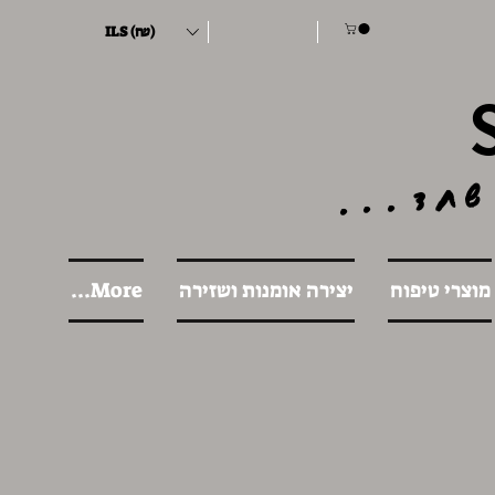
ILS (₪)
שחד...
מוצרי טיפוח
יצירה אומנות ושזירה
More...