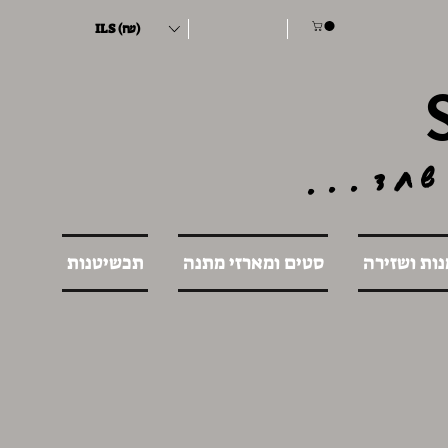
ILS (₪)
שחד...
נות ושזירה
סטים ומארזי מתנה
תכשיטנות