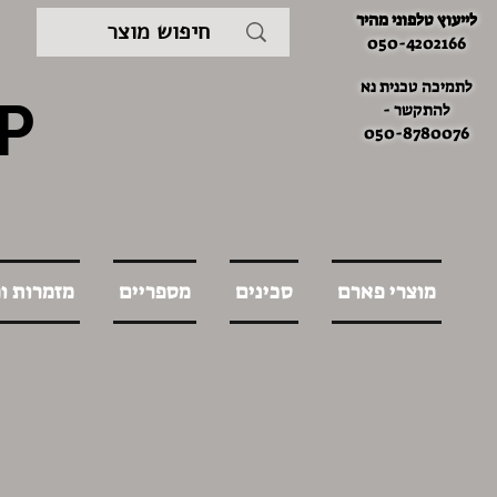
לייעוץ טלפוני מהיר
050-4202166
לתמיכה טכנית נא
P
להתקשר -
050-8780076
מוצרי פארם
סכינים
מספריים
מזמרות ו