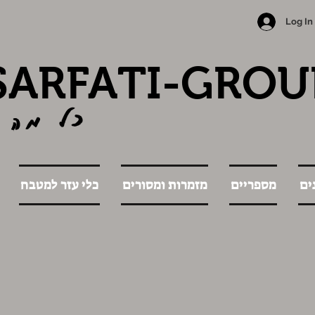
Log In
SARFATI-GROU
כל מה 
ים
מספריים
מזמרות ומסורים
כלי עזר למטבח