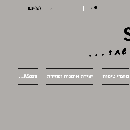
ILS (₪)
שחד...
מוצרי טיפוח
יצירה אומנות ושזירה
More...