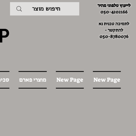
לייעוץ טלפוני מהיר
050-4202166
לתמיכה טכנית נא
P
להתקשר -
050-8780076
New Page
New Page
מוצרי פארם
סכינ