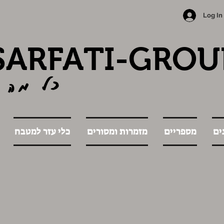
Log In
SARFATI-GROU
כל מה 
ים
מספריים
מזמרות ומסורים
כלי עזר למטבח