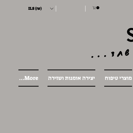
ILS (₪)
שחד...
מוצרי טיפוח
יצירה אומנות ושזירה
More...