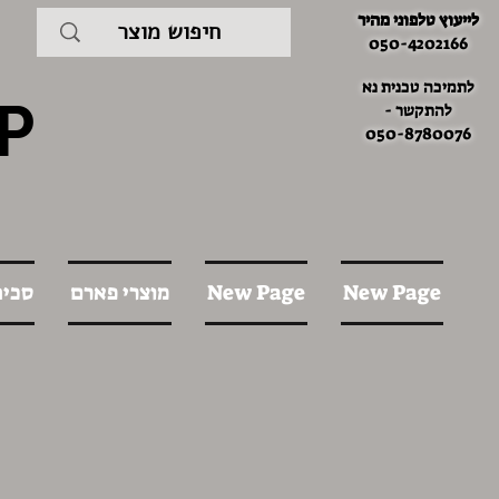
לייעוץ טלפוני מהיר
050-4202166
לתמיכה טכנית נא
P
להתקשר -
050-8780076
New Page
New Page
מוצרי פארם
סכינ