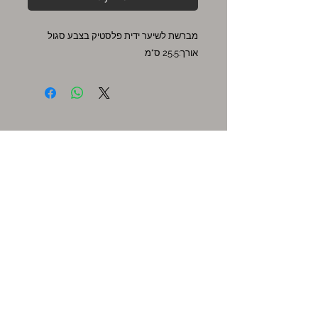
מברשת לשיער ידית פלסטיק בצבע סגול
אורך:25.5 ס"מ
אקסטרה
שוברי מתנה
מבצעים חמים
שירות לקוחות
צור קשר
המשרדים שלנו ודרכי התקשרות