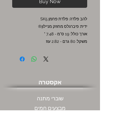
Buy Now
להב פלדה: פלדת פחמן SK5
ידית: פיברגלס מחוזק מניילון®
אורך כולל: 19 ס"מ - 7.48 "
משקל: 80 גרם - 2.82 עוז
אקסטרה
שוברי מתנה
מבצעים חמים
שירות לקוחות