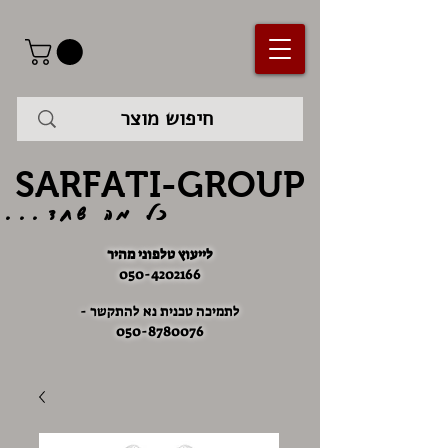
SARFATI-GROUP
כל מה שחד...
לייעוץ טלפוני מהיר
050-4202166
לתמיכה טכנית נא להתקשר -
050-8780076