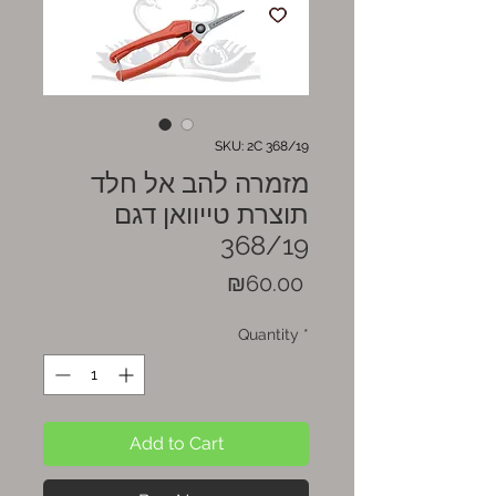
SKU: 2C 368/19
מזמרה להב אל חלד
תוצרת טייוואן דגם
368/19
Price
₪60.00
Quantity
*
Add to Cart