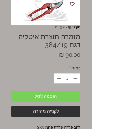
מק"ט: 2C 384/19
מזמרה תוצרת איטליה
דגם 384/19
מחיר
כמות
*
הוספה לסל
לקנייה מהירה
להב פלדה: פלדת פחמן SK5