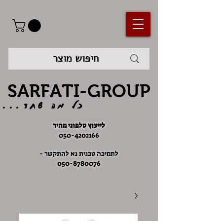
SARFATI-GROUP
כל מה שחד...
לייעוץ טלפוני מהיר
050-4202166
לתמיכה טכנית נא להתקשר -
050-8780076