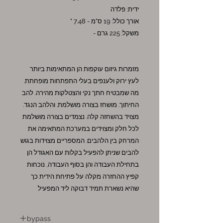
ידית: פלדה
אורך כולל: 19 ס"מ - 7.48 "
משקל: 225 גרם -
מזמרות גיזום עוקפות הן המתאימות ביותר
לעץ ירוק ולענפים בעלי התפתחות מופחתת.
מה שמבטיח חתך נקי והצטלקות מהירה. להב
החיתוך. מושחז בצורה מושלמת. והלהב הנגד.
מצויד בהשחזה קלה. נצמדים בצורה מושלמת
לכל חלק ומצוידים במערכת המתאימה את
המרחק בין הלהבים. המספריים מצוידות בגוש
להבים שניתן להפעיל בקלות עם האגודל הן
בתחילת העבודה והן בסוף העבודה, נוכחות
קפיץ ההחזרה מקלה על פתיחת הידית כך
שהיא נשארת תמיד דבוקה ליד המפעיל
bypass