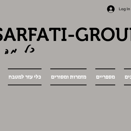
Log In
SARFATI-GROU
כל מה 
ים
מספריים
מזמרות ומסורים
כלי עזר למטבח