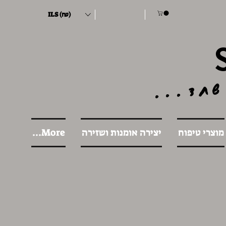
ILS (₪)
שחד...
מוצרי טיפוח
יצירה אומנות ושזירה
More...