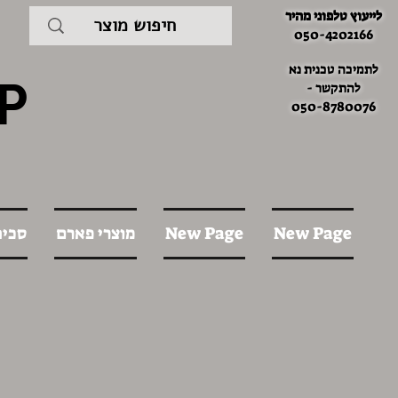
לייעוץ טלפוני מהיר
050-4202166
לתמיכה טכנית נא
P
להתקשר -
050-8780076
New Page
New Page
מוצרי פארם
סכינ