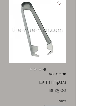
מק"ט: 1981-21
מנקה ורדים
מחיר
כמות
*