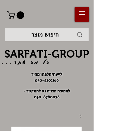
SARFATI-GROUP
כל מה שחד...
לייעוץ טלפוני מהיר
050-4202166
לתמיכה טכנית נא להתקשר -
050-8780076