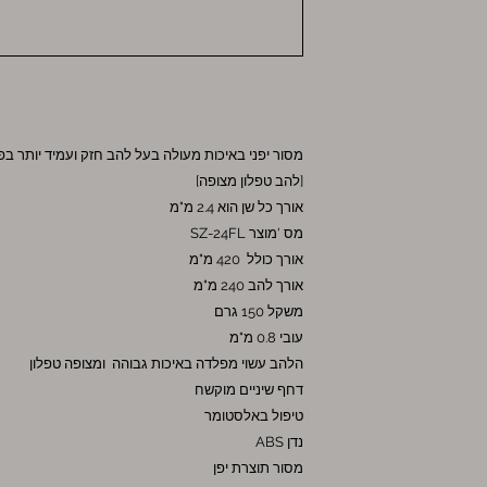
מסור יפני באיכות מעולה בעל להב חזק ועמיד יותר בפ
[להב טפלון מצופה]
אורך כל שן הוא 2.4 מ"מ
מס 'מוצר SZ-24FL
אורך כולל 420 מ"מ
אורך להב 240 מ"מ
משקל 150 גרם
עובי 0.8 מ"מ
הלהב עשוי מפלדה באיכות גבוהה ומצופה טפלון
דחף שיניים מוקשח
טיפול באלסטומר
נדן ABS
מסור תוצרת יפן