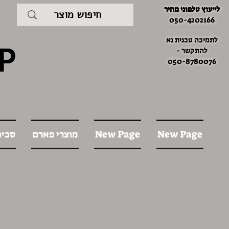
לייעוץ טלפוני מהיר
050-4202166
לתמיכה טכנית נא
P
להתקשר -
050-8780076
New Page
New Page
מוצרי פארם
סכינ