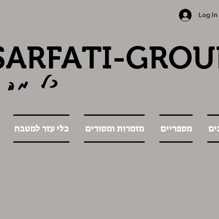
Log In
SARFATI-GROU
כל מה 
ים
מספריים
מזמרות ומסורים
כלי עזר למטבח