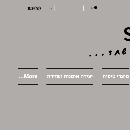
ILS (₪)
שחד...
מוצרי טיפוח
יצירה אומנות ושזירה
More...