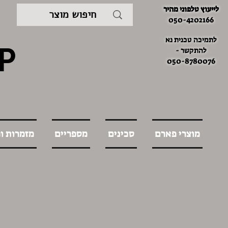
לייעוץ טלפוני מהיר
050-4202166
לתמיכה טכנית נא
P
להתקשר -
050-8780076
מוצרי פארם
סכינים
מספריים
מזמרות ו