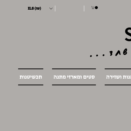
ILS (₪)
שחד...
נות ושזירה
סטים ומארזי מתנה
תכשיטנות