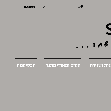
ILS (₪)
שחד...
נות ושזירה
סטים ומארזי מתנה
תכשיטנות