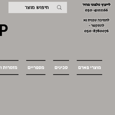
לייעוץ טלפוני מהיר
050-4202166
לתמיכה טכנית נא
P
להתקשר -
050-8780076
מוצרי פארם
סכינים
מספריים
מזמרות ו