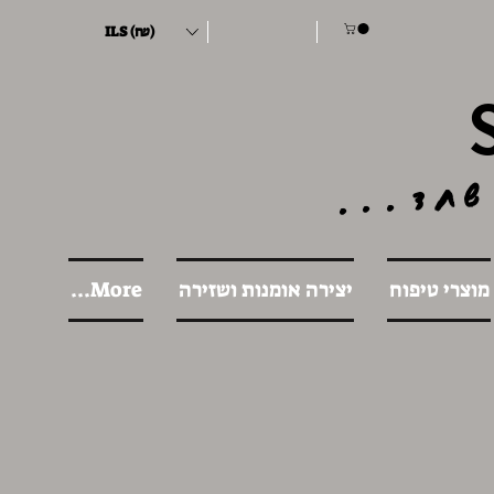
ILS (₪)
שחד...
מוצרי טיפוח
יצירה אומנות ושזירה
More...