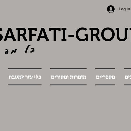
Log In
SARFATI-GROU
כל מה 
ים
מספריים
מזמרות ומסורים
כלי עזר למטבח