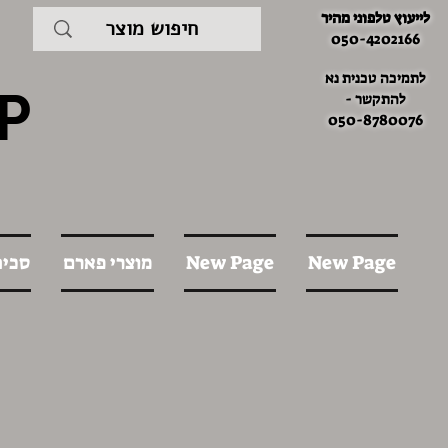
לייעוץ טלפוני מהיר
050-4202166
לתמיכה טכנית נא
P
להתקשר -
050-8780076
New Page
New Page
מוצרי פארם
סכינ