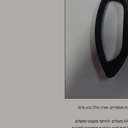
מספריים מקצועיים למטבח KRETZER FINNY -מטבח מספריים -אורך כולל 200 מ"מ