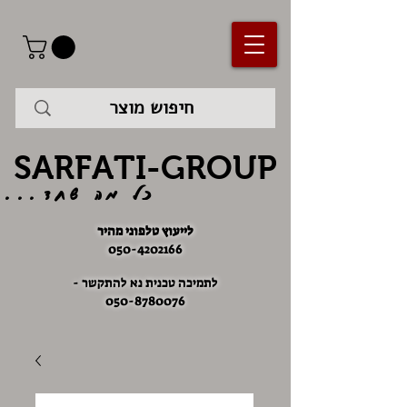
SARFATI-GROUP
כל מה שחד...
לייעוץ טלפוני מהיר
050-4202166
לתמיכה טכנית נא להתקשר -
050-8780076