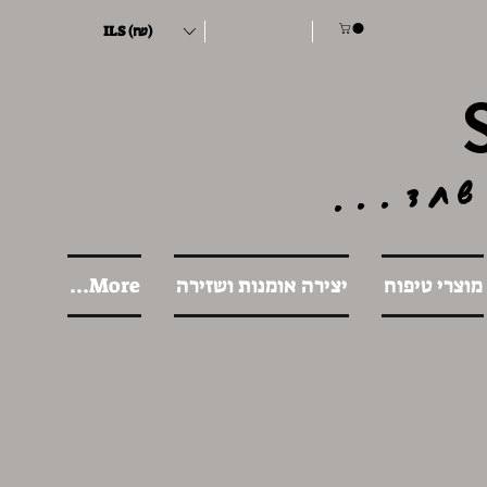
ILS (₪)
שחד...
מוצרי טיפוח
יצירה אומנות ושזירה
More...