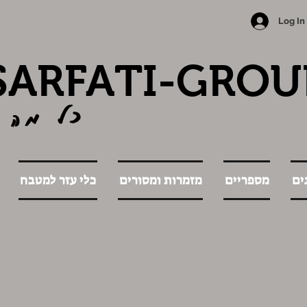
Log In
SARFATI-GROU
כל מה 
ים
מספריים
מזמרות ומסורים
כלי עזר למטבח