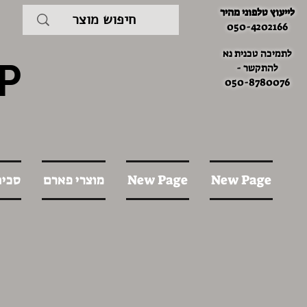
לייעוץ טלפוני מהיר
050-4202166
לתמיכה טכנית נא
P
להתקשר -
050-8780076
New Page
New Page
מוצרי פארם
סכינ