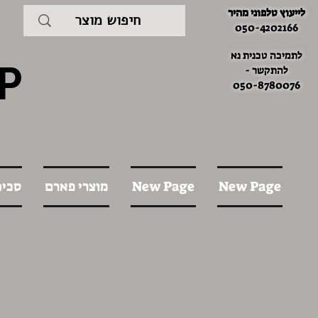
לייעוץ טלפוני מהיר
050-4202166
לתמיכה טכנית נא
P
להתקשר -
050-8780076
New Page
New Page
מוצרי פארם
סכינ