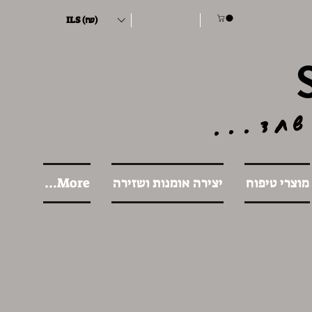
ILS (₪)
שחד...
מוצרי טיפוח
יצירה אומנות ושזירה
More...