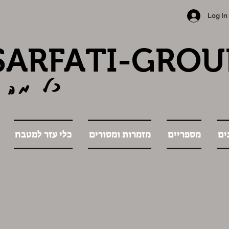
Log In
SARFATI-GROU
כל מה 
ים
מספריים
מזמרות ומסורים
כלי עזר למטבח