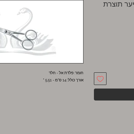
ער תוצרת
חומר: פלדת אל - חלד
אורך כולל: 14 ס"מ - 5.51 "