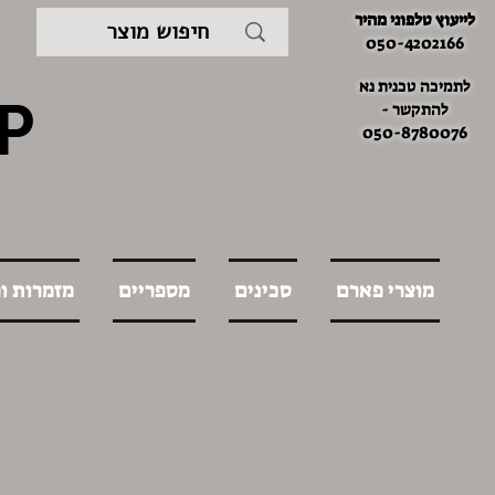
לייעוץ טלפוני מהיר
050-4202166
לתמיכה טכנית נא
P
להתקשר -
050-8780076
מוצרי פארם
סכינים
מספריים
מזמרות ו