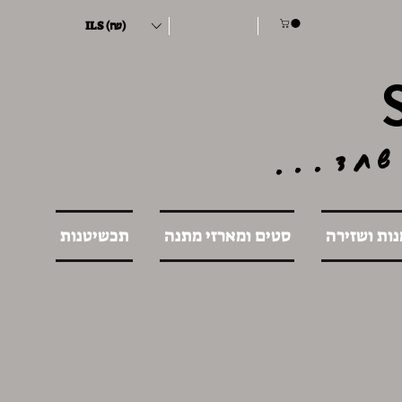
ILS (₪)
שחד...
נות ושזירה
סטים ומארזי מתנה
תכשיטנות