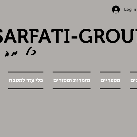
Log In
SARFATI-GROU
כל מה 
ים
מספריים
מזמרות ומסורים
כלי עזר למטבח