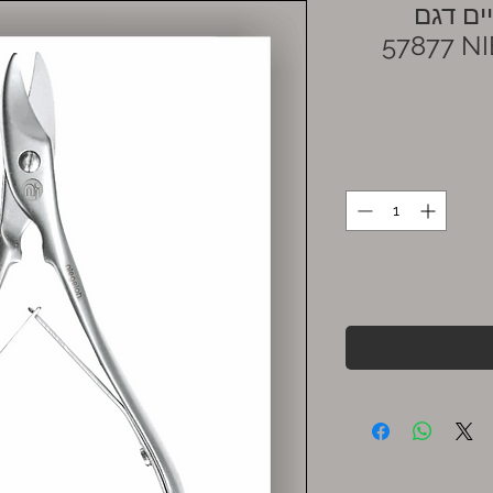
ים דגם
578