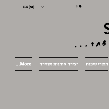
ILS (₪)
שחד...
מוצרי טיפוח
יצירה אומנות ושזירה
More...