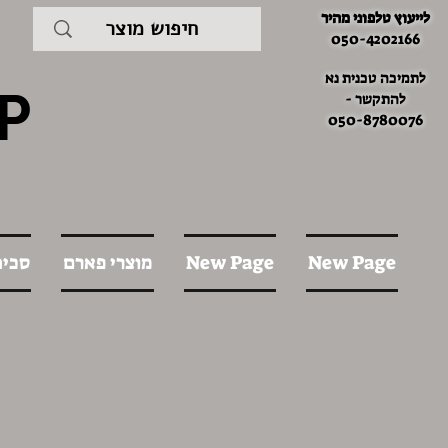
לייעוץ טלפוני מהיר
050-4202166
לתמיכה טכנית נא
P
להתקשר -
050-8780076
New Page
New Page
מוצרי פארם
סכינ