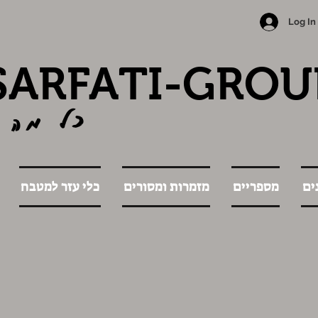
Log In
SARFATI-GROU
כל מה 
ים
מספריים
מזמרות ומסורים
כלי עזר למטבח