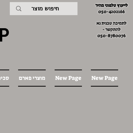
לייעוץ טלפוני מהיר
050-4202166
לתמיכה טכנית נא
P
להתקשר -
050-8780076
New Page
New Page
מוצרי פארם
סכינ