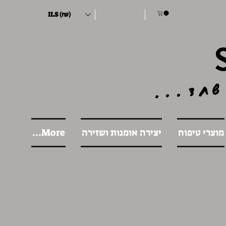
ILS (₪)
שחד...
מוצרי טיפוח
יצירה אומנות ושזירה
More...