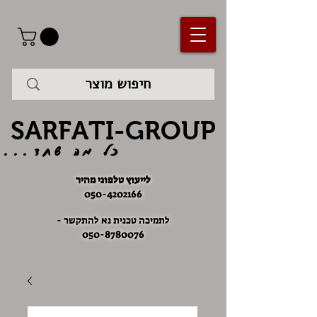
SARFATI-GROUP
כל מה שחד...
לייעוץ טלפוני מהיר
050-4202166
לתמיכה טכנית נא להתקשר -
050-8780076