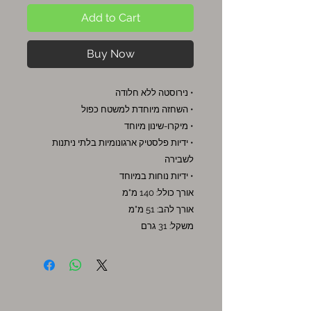
Add to Cart
Buy Now
• נירוסטה ללא חלודה
• השחזה מיוחדת למשטח כפול
• מיקרו-שינון מיוחד
• ידיות פלסטיק ארגונומיות בלתי ניתנות
לשבירה
• ידיות נוחות במיוחד
אורך כולל: 140 מ"מ
אורך להב: 51 מ"מ
משקל: 31 גרם