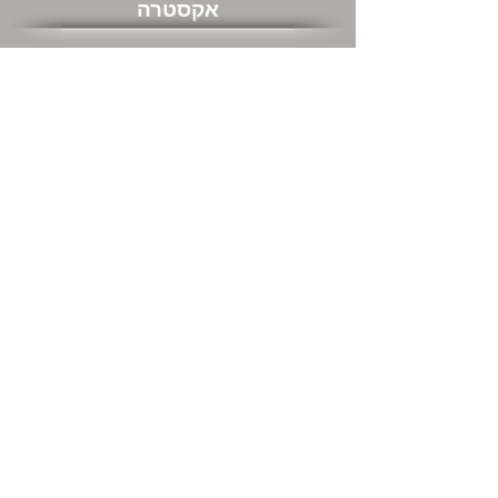
אקסטרה
שוברי מתנה
מבצעים חמים
שירות לקוחות
צור קשר
המשרדים שלנו ודרכי התקשרות
מה אתם חושבים עלינו
החזרות
מידע כללי
אודות
מידע משלוחים