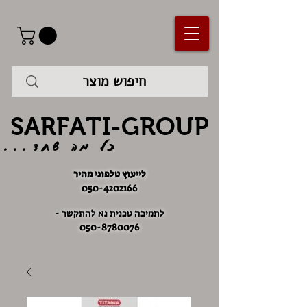
SARFATI-GROUP
כל מה שחד...
לייעוץ טלפוני מהיר
050-4202166
לתמיכה טכנית נא להתקשר -
050-8780076