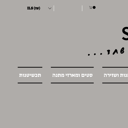
ILS (₪)
שחד...
נות ושזירה
סטים ומארזי מתנה
תכשיטנות