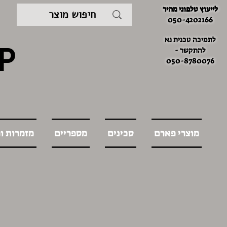
לייעוץ טלפוני מהיר
050-4202166
לתמיכה טכנית נא
P
להתקשר -
050-8780076
מוצרי פארם
סכינים
מספריים
מזמרות ו