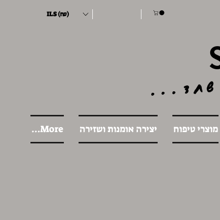
ILS (₪)
שחד...
מוצרי טיפוח
יצירה אומנות ושזירה
More...