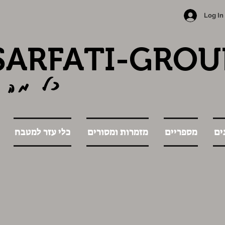
Log In
SARFATI-GROU
כל מה 
ים
מספריים
מזמרות ומסורים
כלי עזר למטבח