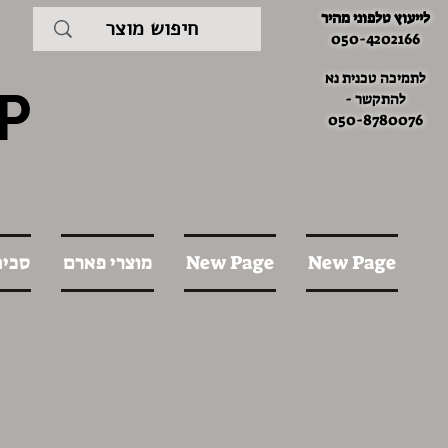
לייעוץ טלפוני מהיר
050-4202166
לתמיכה טכנית נא
P
להתקשר -
050-8780076
New Page
New Page
מוצרי פארם
סכינ