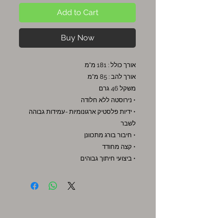
Add to Cart
Buy Now
אורך כולל : 181 מ"מ
אורך להב : 85 מ"מ
משקל 46 גרם
• נירוסטה ללא חלודה
• ידיות פלסטיק ארגונומיות -עמידות גבוהה
לשבר
• חיבור בורג מתכוונן
• קצה מחודד
• ביצועי חיתוך גבוהים