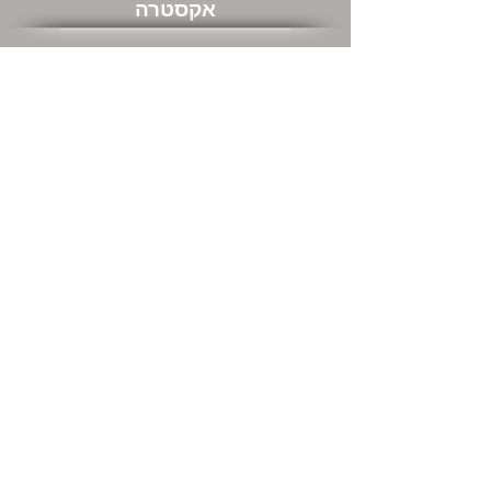
אקסטרה
שוברי מתנה
מבצעים חמים
שירות לקוחות
צור קשר
המשרדים שלנו ודרכי התקשרות
מה אתם חושבים עלינו
החזרות
מידע כללי
אודות
מידע משלוחים