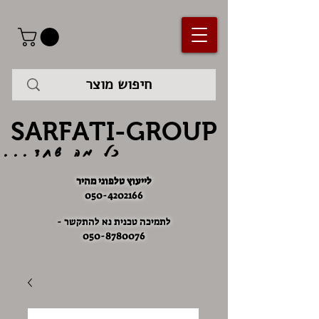
SARFATI-GROUP
כל מה שחד...
לייעוץ טלפוני מהיר
050-4202166
לתמיכה טכנית נא להתקשר -
050-8780076