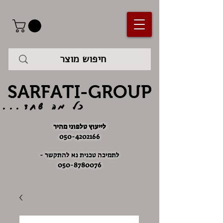
SARFATI-GROUP
כל מה שחד...
לייעוץ טלפוני מהיר
050-4202166
לתמיכה טכנית נא להתקשר -
050-8780076