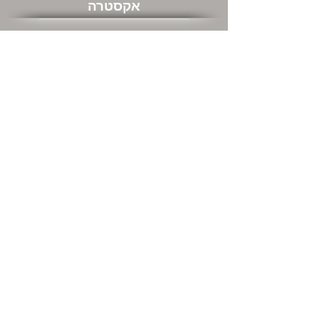
אקסטרה
שוברי מתנה
מבצעים חמים
שירות לקוחות
צור קשר
המשרדים שלנו ודרכי התקשרות
מה אתם חושבים עלינו
החזרות
מידע כללי
אודות
מידע משלוחים