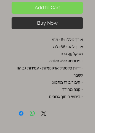
Add to Cart
Buy Now
אורך כולל : 161 מ"מ
אורך להב : 66 מ"מ
משקל 45 גרם
• נירוסטה ללא חלודה
• ידיות פלסטיק ארגונומיות - עמידות גבוהה
לשבר
• חיבור בורג מתכוונן
• קצה מחודד
• ביצועי חיתוך גבוהים