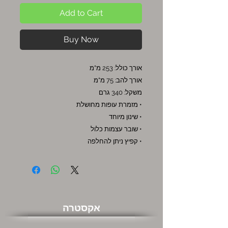
Add to Cart
Buy Now
אורך כולל: 253 מ"מ
אורך להב: 75 מ"מ
משקל: 340 גרם
• מזמרת עופות מחושלת
• שינון מיוחד
• שובר עצמות כלול
• קפיץ ניתן להחלפה
אקסטרה