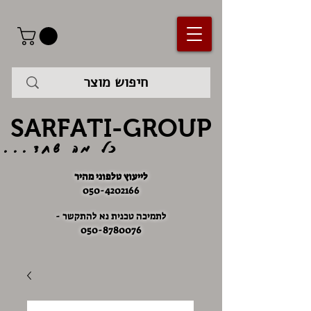
SARFATI-GROUP
כל מה שחד...
לייעוץ טלפוני מהיר
050-4202166
לתמיכה טכנית נא להתקשר -
050-8780076