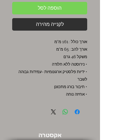
הוספה לסל
לקנייה מהירה
אורך כולל : 161 מ"מ
אורך להב : 65 מ"מ
משקל 46 גרם
• נירוסטה ללא חלודה
• ידיות פלסטיק ארגונומיות -עמידות גבוהה
לשבר
• חיבור בורג מתכוונן
• אחיזה נוחה
אקסטרה