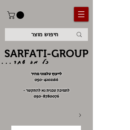
SARFATI-GROUP
כל מה שחד...
לייעוץ טלפוני מהיר
050-4202166
לתמיכה טכנית נא להתקשר -
050-8780076