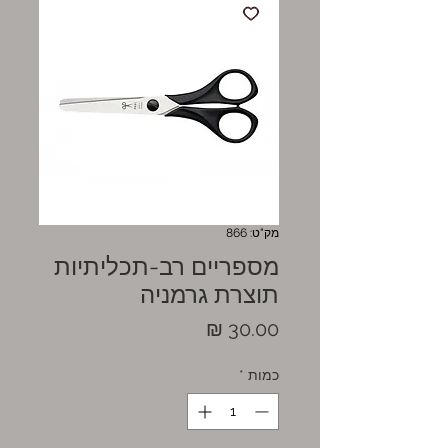
מק"ט: 866
מספריים רב-תכליתיות
תוצרת גרמניה
מחיר
כמות
*