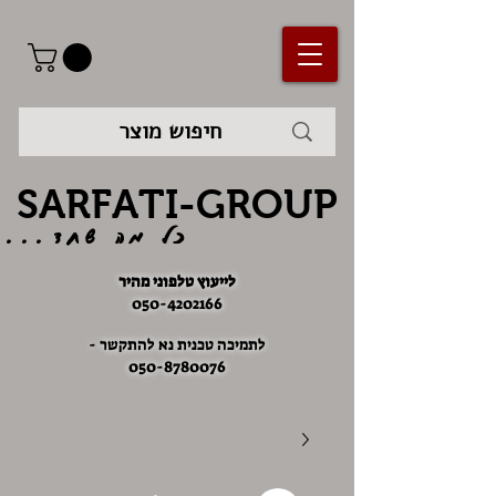
SARFATI-GROUP
כל מה שחד...
לייעוץ טלפוני מהיר
050-4202166
לתמיכה טכנית נא להתקשר -
050-8780076