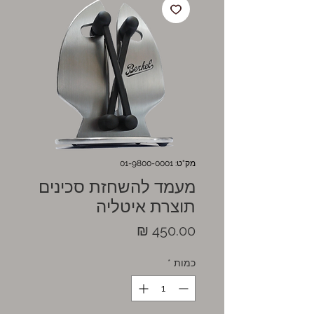
מק"ט: 01-9800-0001
מעמד להשחזת סכינים
תוצרת איטליה
מחיר
כמות
*