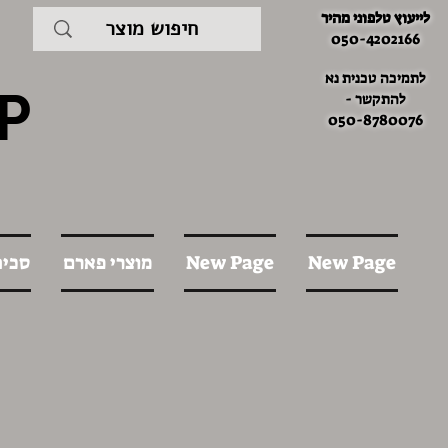
לייעוץ טלפוני מהיר
050-4202166
לתמיכה טכנית נא
P
להתקשר -
050-8780076
New Page
New Page
מוצרי פארם
סכינ