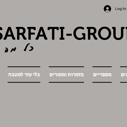
Log In
SARFATI-GROU
כל מה 
ים
מספריים
מזמרות ומסורים
כלי עזר למטבח