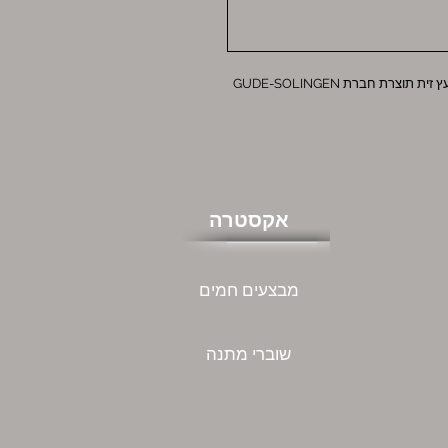
משחיז סכינים מקצועי אורך להב 26 ס"מ תפסני ידית עץ זית תוצרת חברת GUDE-SOLINGEN
אקסטרה
מבצעים חמים
שוברי מתנה