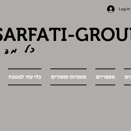
Log In
SARFATI-GROU
כל מה 
ים
מספריים
מזמרות ומסורים
כלי עזר למטבח