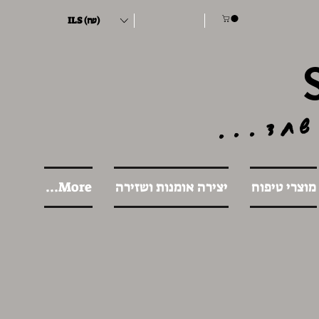
ILS (₪)
שחד...
מוצרי טיפוח
יצירה אומנות ושזירה
More...