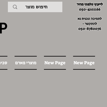
לייעוץ טלפוני מהיר
050-4202166
לתמיכה טכנית נא
P
להתקשר -
050-8780076
New Page
New Page
מוצרי פארם
סכינ