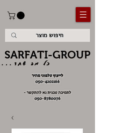
SARFATI-GROUP
כל מה שחד...
לייעוץ טלפוני מהיר
050-4202166
לתמיכה טכנית נא להתקשר -
050-8780076