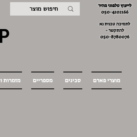
לייעוץ טלפוני מהיר
050-4202166
לתמיכה טכנית נא
P
להתקשר -
050-8780076
מוצרי פארם
סכינים
מספריים
מזמרות ו