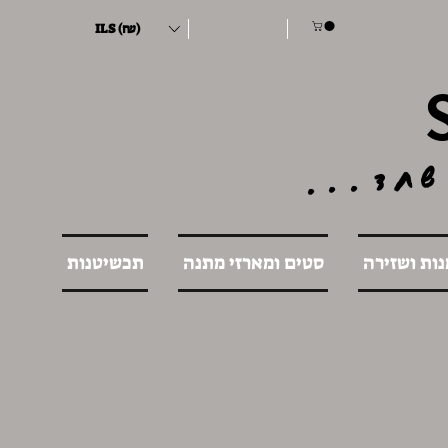
ILS (₪)
שחד...
נות ושזירה
סטים ומארזי מתנה
תכשיטנות