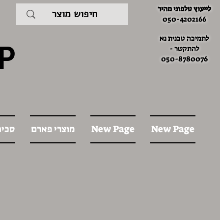
לייעוץ טלפוני מהיר
050-4202166
לתמיכה טכנית נא
P
להתקשר -
050-8780076
New Page
New Page
מוצרי פארם
סכינ