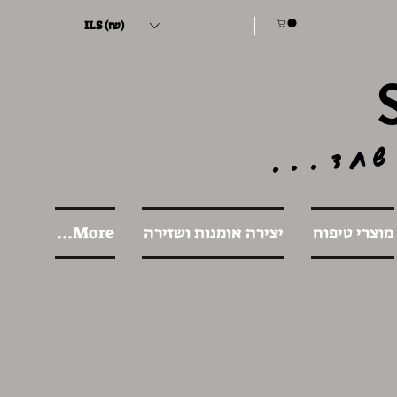
ILS (₪)
שחד...
מוצרי טיפוח
יצירה אומנות ושזירה
More...