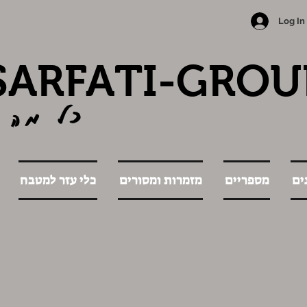
Log In
SARFATI-GROU
כל מה 
ים
מספריים
מזמרות ומסורים
כלי עזר למטבח