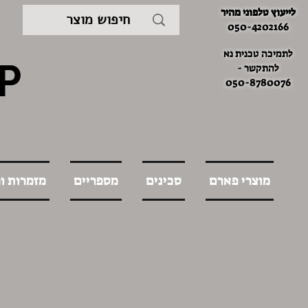
לייעוץ טלפוני מהיר
050-4202166
לתמיכה טכנית נא
P
להתקשר -
050-8780076
מוצרי פארם
סכינים
מספריים
מזמרות ו