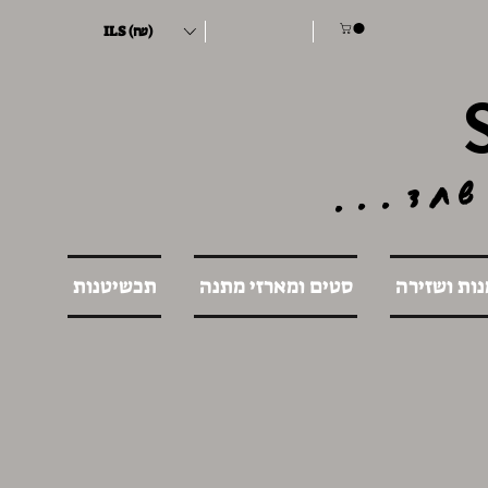
ILS (₪)
שחד...
נות ושזירה
סטים ומארזי מתנה
תכשיטנות