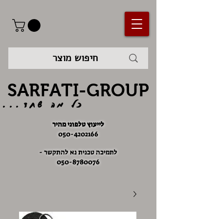
SARFATI-GROUP
כל מה שחד...
לייעוץ טלפוני מהיר
050-4202166
לתמיכה טכנית נא להתקשר -
050-8780076