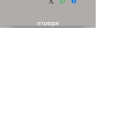
אקסטרה
שוברי מתנה
מבצעים חמים
שירות לקוחות
צור קשר
המשרדים שלנו ודרכי התקשרות
מה אתם חושבים עלינו
החזרות
מידע כללי