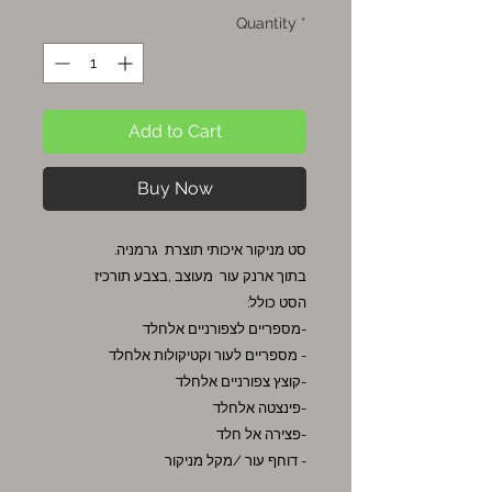
Quantity
*
Add to Cart
Buy Now
סט מניקור איכותי תוצרת גרמניה.
בתוך ארנק עור מעוצב ,בצבע תורכיז
הסט כולל:
-מספריים לצפורניים אלחלד
- מספריים לעור וקטיקולות אלחלד
-קוצץ צפורניים אלחלד
-פינצטה אלחלד
-פצירה אל חלד
- דוחף עור /מקל מניקור