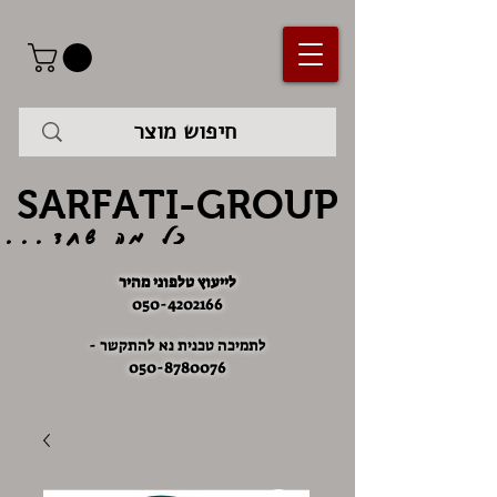
SARFATI-GROUP
כל מה שחד...
לייעוץ טלפוני מהיר
050-4202166
לתמיכה טכנית נא להתקשר -
050-8780076