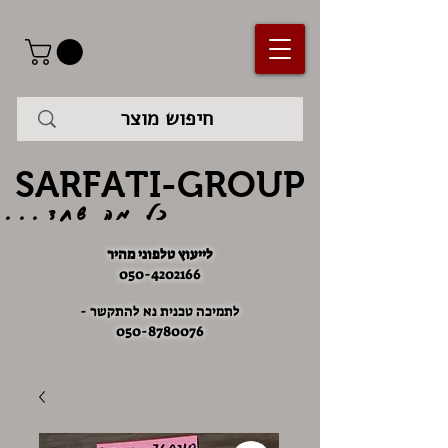
SARFATI-GROUP
כל מה שחד...
לייעוץ טלפוני מהיר
050-4202166
לתמיכה טכנית נא להתקשר -
050-8780076