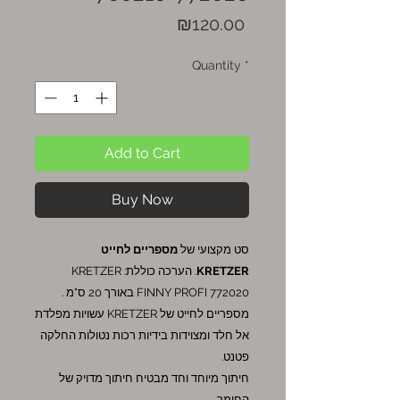
Price
₪120.00
Quantity
*
Add to Cart
Buy Now
סט מקצועי של
מספריים לחייט
KRETZER
. הערכה כוללת: KRETZER
FINNY PROFI 772020 באורך 20 ס"מ .
מספריים לחייט של KRETZER עשויות מפלדת
אל חלד ומצוידות בידיות רכות נטולות החלקה
פטנט.
חיתוך מיוחד וחד מבטיח חיתוך מדויק של
החומר.