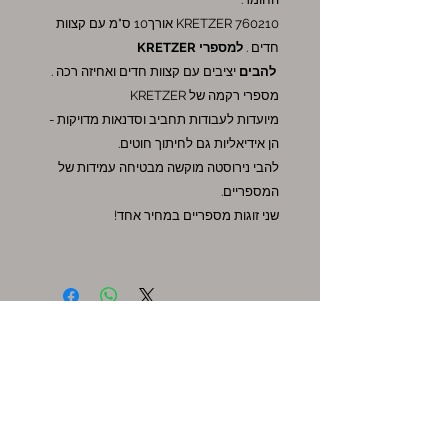
KRETZER 760210 אורך10 ס"מ עם קצוות
חדים .
למספרי KRETZER
להבים
יציבים עם קצוות חדים ואחיזה רכה .
מספרי רקמה של KRETZER
מיועדות לעבודות תחביב וסדנאות מדויקות -
הן אידיאליות גם לחיתוך חוטים.
להבי נירוסטה מוקשה מבטיחה עמידות של
המספריים.
שני זוגות מספריים במחיר אחד!
אקסטרה
שוברי מתנה